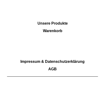
SHOP
Unsere Produkte
Warenkorb
RECHTLICHES
Impressum & Datenschutzerklärung
AGB
Wir akzeptieren Barzahlung sowie Überweisungen.
Kartenzahlungen aktuell nicht möglich