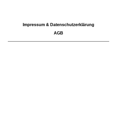
RECHTLICHES
Impressum & Datenschutzerklärung
AGB
Wir akzeptieren Barzahlung sowie Überweisungen.
Kartenzahlungen aktuell nicht möglich
FOLGE UNS