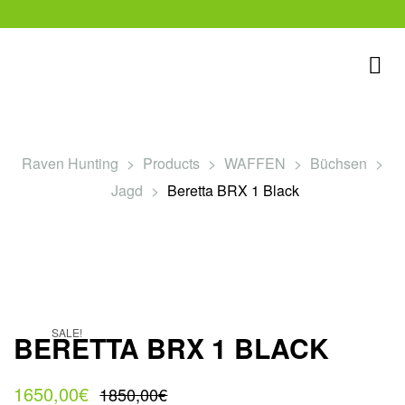
Raven Hunting
>
Products
>
WAFFEN
>
Büchsen
>
Jagd
>
Beretta BRX 1 Black
rklärung
SALE!
BERETTA BRX 1 BLACK
1650,00
€
1850,00
€