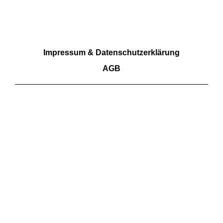
RECHTLICHES
Impressum & Datenschutzerklärung
AGB
Wir akzeptieren Barzahlung sowie Überweisungen.
Kartenzahlungen aktuell nicht möglich
FOLGE UNS