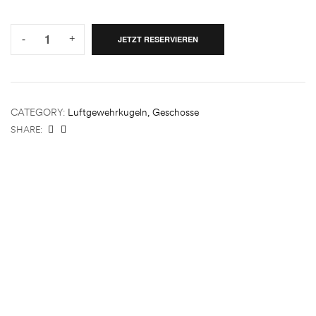
Quantity:
-
+
JETZT RESERVIEREN
CATEGORY:
Luftgewehrkugeln, Geschosse
SHARE:
INFORMATION