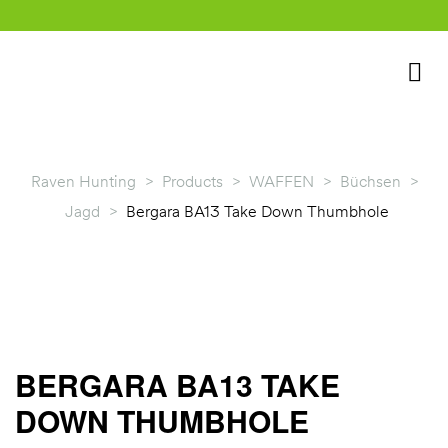
Raven Hunting
>
Products
>
WAFFEN
>
Büchsen
>
Jagd
>
Bergara BA13 Take Down Thumbhole
rklärung
BERGARA BA13 TAKE
DOWN THUMBHOLE