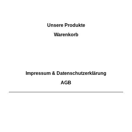
SHOP
Unsere Produkte
Warenkorb
RECHTLICHES
Impressum & Datenschutzerklärung
AGB
Wir akzeptieren Barzahlung sowie Überweisungen.
Kartenzahlungen aktuell nicht möglich