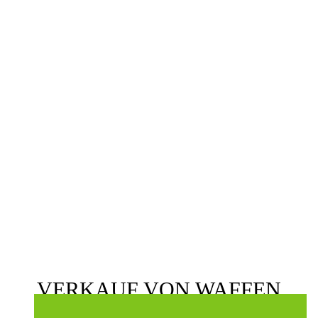
+32 (0) 474 25 28 59
SUPPORT EMAIL
info@raven-hunting.com
Copyright © 2021 Raven Hunting. All Rights Reserved •
Webdesign by
Indigo
VERKAUF VON WAFFEN
UND MUNITION, NUR