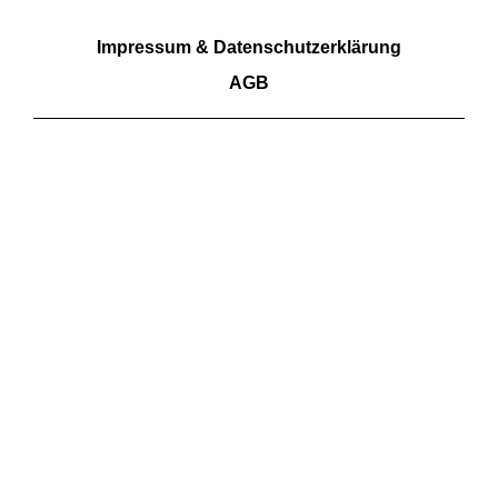
Impressum & Datenschutzerklärung
AGB
Wir akzeptieren Barzahlung sowie Überweisungen.
Kartenzahlungen aktuell nicht möglich
FOLGE UNS