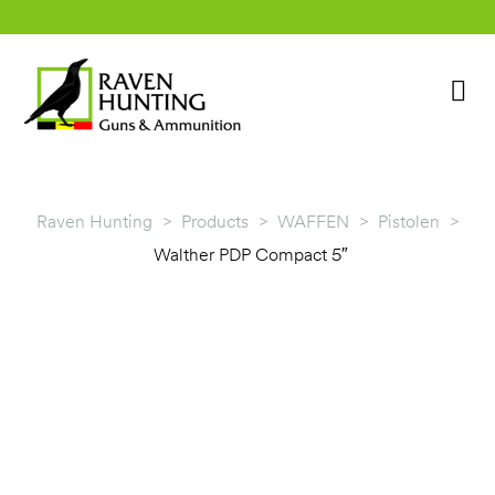
Raven Hunting
>
Products
>
WAFFEN
>
Pistolen
>
Walther PDP Compact 5″
rklärung