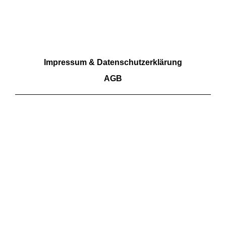
RECHTLICHES
Impressum & Datenschutzerklärung
AGB
Wir akzeptieren Barzahlung sowie Überweisungen.
Kartenzahlungen aktuell nicht möglich
FOLGE UNS