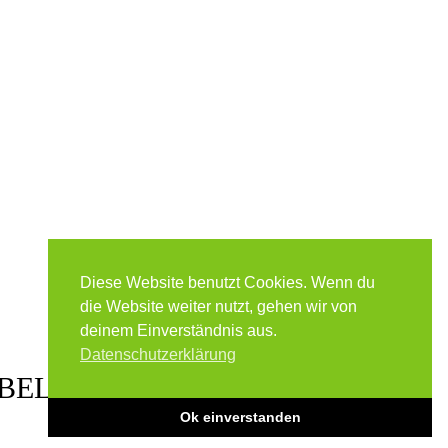
SUPPORT EMAIL
raven-hunting.com
Diese Website benutzt Cookies. Wenn du
y
Indigo
die Website weiter nutzt, gehen wir von
deinem Einverständnis aus.
Datenschutzerklärung
BELGISCHEM GESETZ!
Ok einverstanden