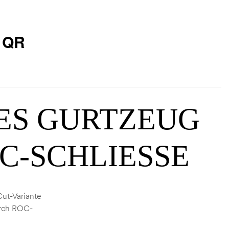
 QR
ES GURTZEUG
C-SCHLIESSE
Cut-Variante
urch ROC-