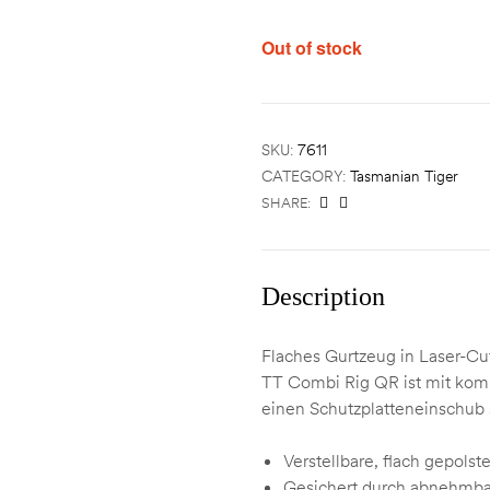
Out of stock
SKU:
7611
CATEGORY:
Tasmanian Tiger
SHARE:
Description
Flaches Gurtzeug in Laser-Cu
TT Combi Rig QR ist mit komp
einen Schutzplatteneinschub s
Verstellbare, flach gepolst
Gesichert durch abnehmb