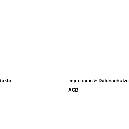
RECHTLICHES
dukte
Impressum & Datenschutze
AGB
Wir akzeptieren Barzahlung so
Überweisungen.
Kartenzahlungen aktuell nicht