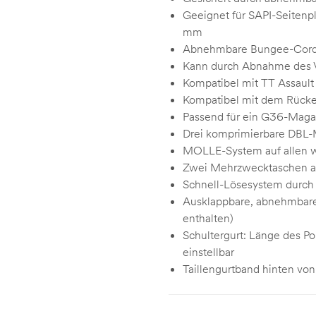
Geeignet für SAPI-Seitenp
mm
Abnehmbare Bungee-Cord
Kann durch Abnahme des V
Kompatibel mit TT Assault
Kompatibel mit dem Rücken
Passend für ein G36-Maga
Drei komprimierbare DBL-M
MOLLE-System auf allen w
Zwei Mehrzwecktaschen an d
Schnell-Lösesystem durc
Ausklappbare, abnehmbare 
enthalten)
Schultergurt: Länge des Po
einstellbar
Taillengurtband hinten von