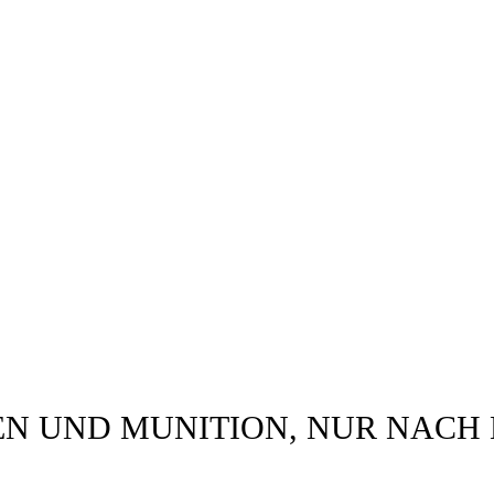
info@
 59
ght © 2021 Raven Hunting. All Rights Reserved • Webdesign b
N UND MUNITION, NUR NACH 