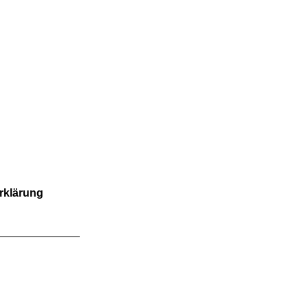
FOLGE UNS
rklärung
wie
 möglich