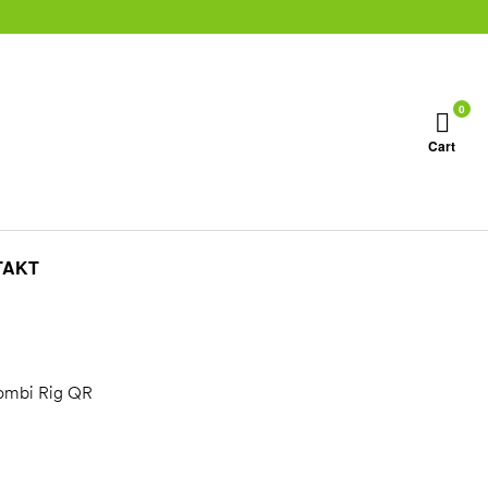
0
Cart
TAKT
ombi Rig QR