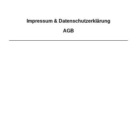
RECHTLICHES
Impressum & Datenschutzerklärung
AGB
Wir akzeptieren Barzahlung sowie Überweisungen.
Kartenzahlungen aktuell nicht möglich
FOLGE UNS