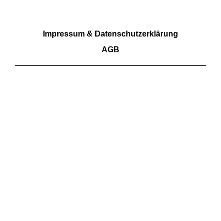
RECHTLICHES
Impressum & Datenschutzerklärung
AGB
Wir akzeptieren Barzahlung sowie Überweisungen.
Kartenzahlungen aktuell nicht möglich
FOLGE UNS