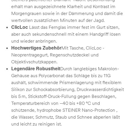
erhält man ausgezeichnete Klarheit und Kontrast im
Morgengrauen sowie in der Dämmerung und damit die
wertvollen zusätzlichen Minuten auf der Jagd.
ClicLoc
Lässt das Fernglas immer fest im Gurt sitzen,
aber auch sekundenschnell mit einem Handgriff lösen
und wieder anbringen.
Hochwertiges Zubehör
Mit Tasche, ClicLoc -
Neoprentragegurt, Regenschutzdeckel und
Objektivschutzkappen.
Legendäre Robustheit
Durch langlebiges Makrolon-
Gehäuse aus Polycarbonat das Schläge bis zu 11G
aushält, schwimmende Prismenlagerung mit flexiblem
Silikon zur Schockabsorbierung, Druckwasserdichtigkeit
bis 5 m, Stickstoff-Druck-Füllung gegen Beschlagen,
Temperaturbereich von –40 bis +80 °C und
schützende, hydrophobe STEINER Nano-Protection ,
die Wasser, Schmutz, Staub und Schnee abperlen läßt
und leicht zu reinigen ist.