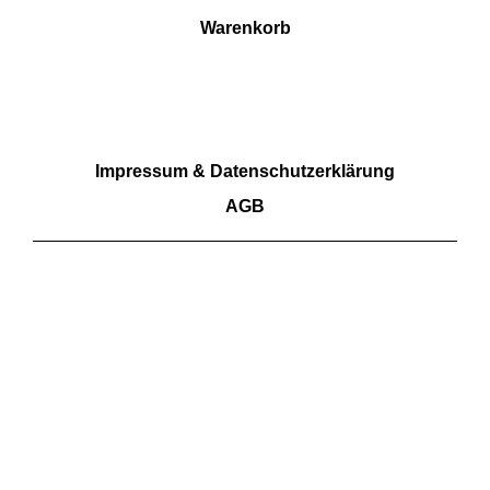
Warenkorb
RECHTLICHES
Impressum & Datenschutzerklärung
AGB
Wir akzeptieren Barzahlung sowie Überweisungen.
Kartenzahlungen aktuell nicht möglich
FOLGE UNS