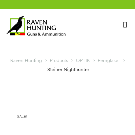
Raven Hunting
>
Products
>
OPTIK
>
Ferngläser
>
Steiner Nighthunter
rklärung
SALE!