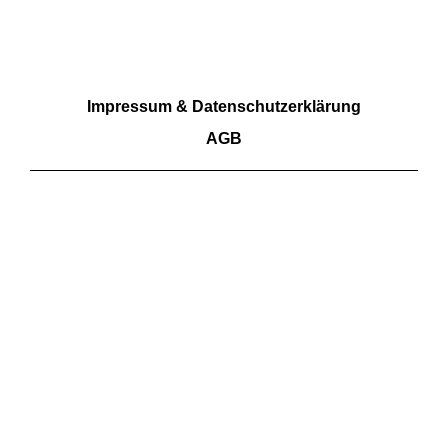
RECHTLICHES
Impressum & Datenschutzerklärung
AGB
Wir akzeptieren Barzahlung sowie Überweisungen.
Kartenzahlungen aktuell nicht möglich
FOLGE UNS