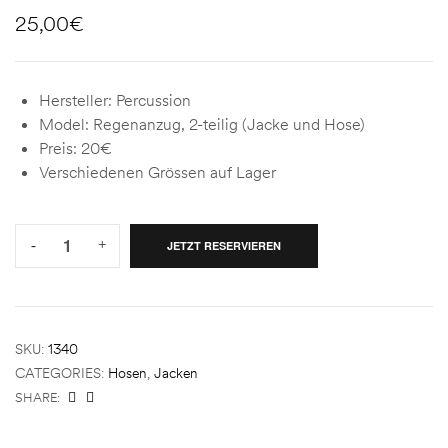
25,00
€
Hersteller: Percussion
Model: Regenanzug, 2-teilig (Jacke und Hose)
Preis: 20€
Verschiedenen Grössen auf Lager
Quantity:
-
+
JETZT RESERVIEREN
SKU:
1340
CATEGORIES:
Hosen
,
Jacken
SHARE: