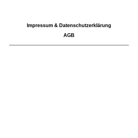
RECHTLICHES
Impressum & Datenschutzerklärung
AGB
Wir akzeptieren Barzahlung sowie Überweisungen.
Kartenzahlungen aktuell nicht möglich
FOLGE UNS