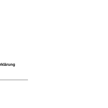
FOLGE UNS
rklärung
wie
 möglich