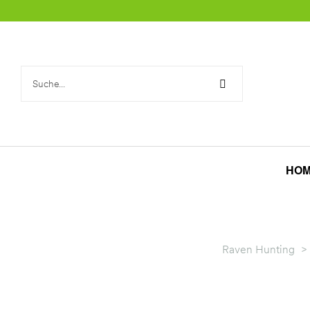
rklärung
HO
Raven Hunting
>