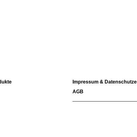
RECHTLICHES
dukte
Impressum & Datenschutze
AGB
Wir akzeptieren Barzahlung so
Überweisungen.
Kartenzahlungen aktuell nicht