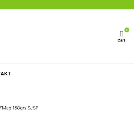
0
Cart
TAKT
57Mag 158grs SJSP