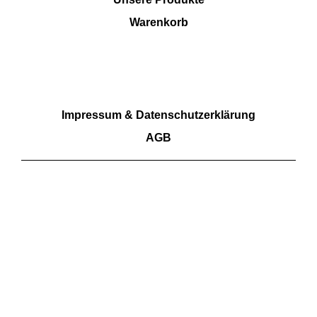
Warenkorb
RECHTLICHES
Impressum & Datenschutzerklärung
AGB
Wir akzeptieren Barzahlung sowie Überweisungen.
Kartenzahlungen aktuell nicht möglich
FOLGE UNS