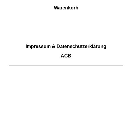
Warenkorb
RECHTLICHES
Impressum & Datenschutzerklärung
AGB
Wir akzeptieren Barzahlung sowie Überweisungen.
Kartenzahlungen aktuell nicht möglich
FOLGE UNS