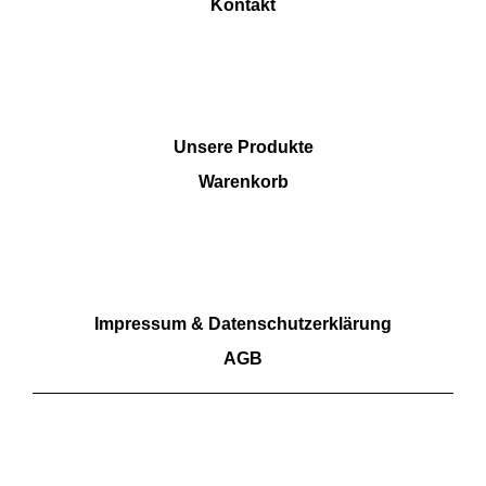
Kontakt
SHOP
Unsere Produkte
Warenkorb
RECHTLICHES
Impressum & Datenschutzerklärung
AGB
Wir akzeptieren Barzahlung sowie Überweisungen.
Kartenzahlungen aktuell nicht möglich